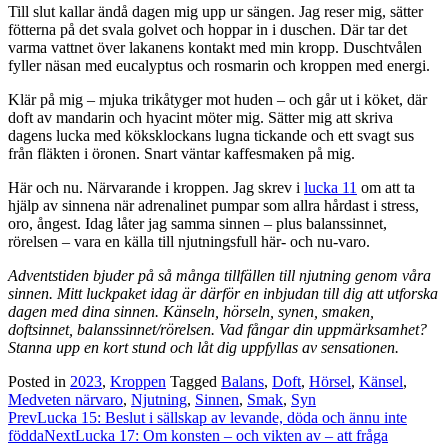
Till slut kallar ändå dagen mig upp ur sängen. Jag reser mig, sätter
fötterna på det svala golvet och hoppar in i duschen. Där tar det
varma vattnet över lakanens kontakt med min kropp. Duschtvålen
fyller näsan med eucalyptus och rosmarin och kroppen med energi.
Klär på mig – mjuka trikåtyger mot huden – och går ut i köket, där
doft av mandarin och hyacint möter mig. Sätter mig att skriva
dagens lucka med köksklockans lugna tickande och ett svagt sus
från fläkten i öronen. Snart väntar kaffesmaken på mig.
Här och nu. Närvarande i kroppen. Jag skrev i
lucka 11
om att ta
hjälp av sinnena när adrenalinet pumpar som allra hårdast i stress,
oro, ångest. Idag låter jag samma sinnen – plus balanssinnet,
rörelsen – vara en källa till njutningsfull här- och nu-varo.
Adventstiden bjuder på så många tillfällen till njutning genom våra
sinnen. Mitt luckpaket idag är därför en inbjudan till dig att utforska
dagen med dina sinnen. Känseln, hörseln, synen, smaken,
doftsinnet, balanssinnet/rörelsen. Vad fångar din uppmärksamhet?
Stanna upp en kort stund och låt dig uppfyllas av sensationen.
Posted in
2023
,
Kroppen
Tagged
Balans
,
Doft
,
Hörsel
,
Känsel
,
Medveten närvaro
,
Njutning
,
Sinnen
,
Smak
,
Syn
Post
Prev
Lucka 15: Beslut i sällskap av levande, döda och ännu inte
födda
Next
Lucka 17: Om konsten – och vikten av – att fråga
navigation