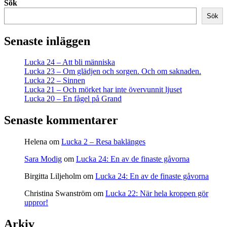
Sök
Sök
Senaste inläggen
Lucka 24 – Att bli människa
Lucka 23 – Om glädjen och sorgen. Och om saknaden.
Lucka 22 – Sinnen
Lucka 21 – Och mörket har inte övervunnit ljuset
Lucka 20 – En fågel på Grand
Senaste kommentarer
Helena
om
Lucka 2 – Resa baklänges
Sara Modig
om
Lucka 24: En av de finaste gåvorna
Birgitta Liljeholm
om
Lucka 24: En av de finaste gåvorna
Christina Swanström
om
Lucka 22: När hela kroppen gör
uppror!
Arkiv