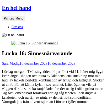
Skip
En hel hand
to
content
Primary Menu
Om oss
Lucka 16: Sinnesnärvarande
Sara Modig
16 december 2023
16 december 2023
Lördag morgon. Tvättstugetiden börjar först vid 11. Låter mig ligga
kvar länge i sängen och njuta av lakanens lena smekning mot min
hud, av täckets perfekta kombination av tyngd och luftighet. Sticker
ut en fot för att känna kylan i sovrummet. Låter ögonen vila på
väggen där de stora kastanjebladen breder ut sig i olika gröna toner.
Jag blev omedelbart förälskad när jag såg tapeten i den digitala
katalogen, och nu får jag njuta av den så gott som dagligen.
Varmgult ljus från adventsstjärnan i fönstret fyller rummet.