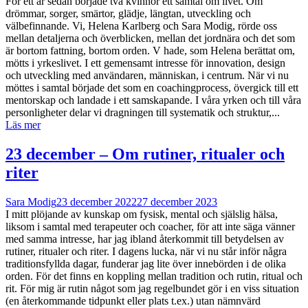
För ett år sedan började två kvinnor ett samtal om livet. Om
drömmar, sorger, smärtor, glädje, längtan, utveckling och
välbefinnande. Vi, Helena Karlberg och Sara Modig, rörde oss
mellan detaljerna och överblicken, mellan det jordnära och det som
är bortom fattning, bortom orden. V hade, som Helena berättat om,
mötts i yrkeslivet. I ett gemensamt intresse för innovation, design
och utveckling med användaren, människan, i centrum. När vi nu
möttes i samtal började det som en coachingprocess, övergick till ett
mentorskap och landade i ett samskapande. I våra yrken och till våra
personligheter delar vi dragningen till systematik och struktur,...
Läs mer
23 december – Om rutiner, ritualer och
riter
Sara Modig
23 december 2022
27 december 2023
I mitt plöjande av kunskap om fysisk, mental och själslig hälsa,
liksom i samtal med terapeuter och coacher, för att inte säga vänner
med samma intresse, har jag ibland återkommit till betydelsen av
rutiner, ritualer och riter. I dagens lucka, när vi nu står inför några
traditionsfyllda dagar, funderar jag lite över innebörden i de olika
orden. För det finns en koppling mellan tradition och rutin, ritual och
rit. För mig är rutin något som jag regelbundet gör i en viss situation
(en återkommande tidpunkt eller plats t.ex.) utan nämnvärd