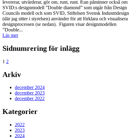
levererar, utvärderar, gör om, runt, runt. 8:an påminner också om
SVID:s designmodell ”Double diamond” som utgår från Design
Councils modell och som SVID, Stiftelsen Svensk Industridesign
(där jag sitter i styrelsen) använder för att förklara och visualisera
designprocessen (se nedan). Figuren visar designmodellen
”Double...
Läs mer
Sidnumrering för inlägg
1
2
Arkiv
december 2024
december 2023
december 2022
Kategorier
2022
2023
2024