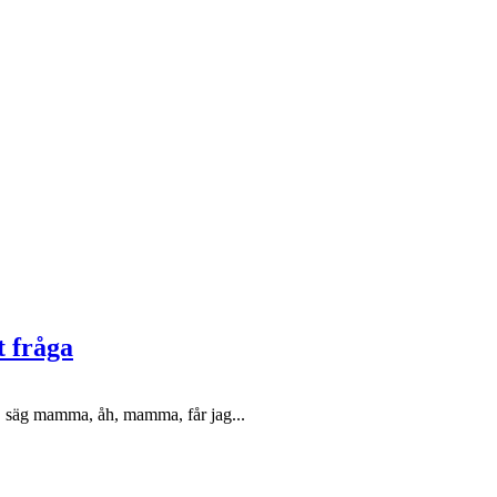
t fråga
, säg mamma, åh, mamma, får jag...