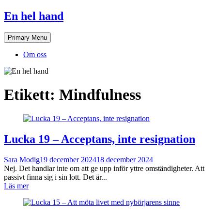
Skip
En hel hand
to
content
Primary Menu
Om oss
Etikett:
Mindfulness
Lucka 19 – Acceptans, inte resignation
Sara Modig
19 december 2024
18 december 2024
Nej. Det handlar inte om att ge upp inför yttre omständigheter. Att
passivt finna sig i sin lott. Det är...
Läs mer