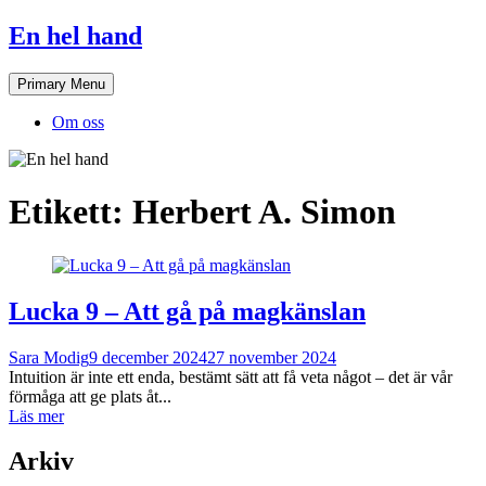
Skip
En hel hand
to
content
Primary Menu
Om oss
Etikett:
Herbert A. Simon
Lucka 9 – Att gå på magkänslan
Sara Modig
9 december 2024
27 november 2024
Intuition är inte ett enda, bestämt sätt att få veta något – det är vår
förmåga att ge plats åt...
Läs mer
Arkiv