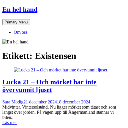
Skip
En hel hand
to
content
Primary Menu
Om oss
Etikett:
Existensen
Lucka 21 – Och mörket har inte
övervunnit ljuset
Sara Modig
21 december 2024
18 december 2024
Midvinter. Vintersolstånd. Nu ligger mörket som tätast och som
längst över jorden. På vägen upp till Ångermanland stannar vi
bilen...
Läs mer